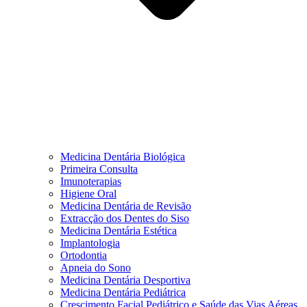
Medicina Dentária Biológica
Primeira Consulta
Imunoterapias
Higiene Oral
Medicina Dentária de Revisão
Extracção dos Dentes do Siso
Medicina Dentária Estética
Implantologia
Ortodontia
Apneia do Sono
Medicina Dentária Desportiva
Medicina Dentária Pediátrica
Crescimento Facial Pediátrico e Saúde das Vias Aéreas