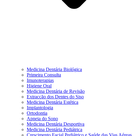
Medicina Dentária Biológica
Primeira Consulta
Imunoterapias
Higiene Oral
Medicina Dentária de Revisão
Extracção dos Dentes do Siso
Medicina Dentária Estética
Implantologia
Ortodontia
Apneia do Sono
Medicina Dentária Desportiva
Medicina Dentária Pediátrica
Crescimento Facial Pediátrico e Saúde das Vias Aéreas